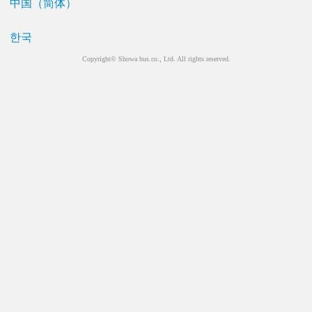
中国（简体）
한국
Copyright© Showa bus.co., Ltd. All rights reserved.