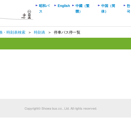
昭和バ
English
中國（繁
中国（简
한
ス
體）
体）
국
換・時刻表検索
＞
時刻表
＞
停車バス停一覧
Copyright© Showa bus.co., Ltd. All rights reserved.