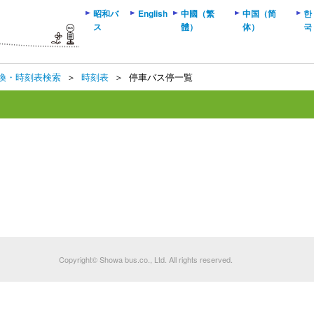
昭和バ
English
中國（繁
中国（简
한
ス
體）
体）
국
換・時刻表検索
＞
時刻表
＞
停車バス停一覧
Copyright© Showa bus.co., Ltd. All rights reserved.