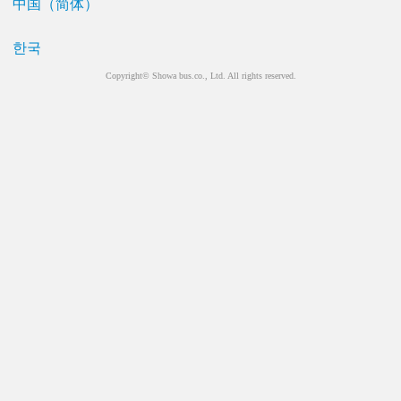
中国（简体）
한국
Copyright© Showa bus.co., Ltd. All rights reserved.