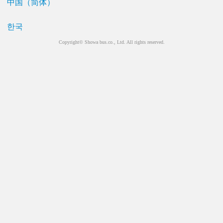
中国（简体）
한국
Copyright© Showa bus.co., Ltd. All rights reserved.