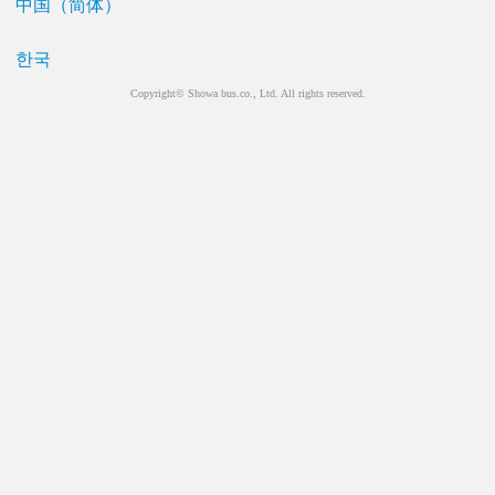
中国（简体）
한국
Copyright© Showa bus.co., Ltd. All rights reserved.