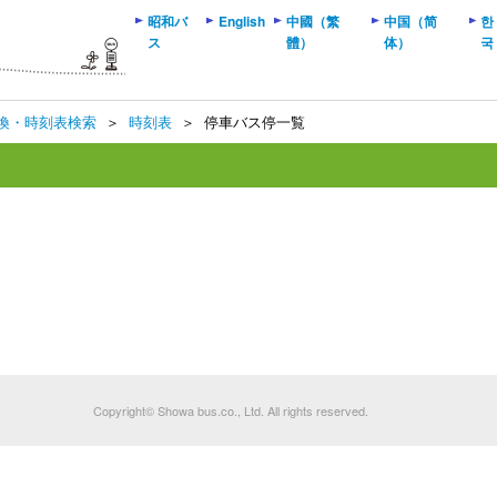
昭和バ
English
中國（繁
中国（简
한
ス
體）
体）
국
換・時刻表検索
＞
時刻表
＞
停車バス停一覧
Copyright© Showa bus.co., Ltd. All rights reserved.