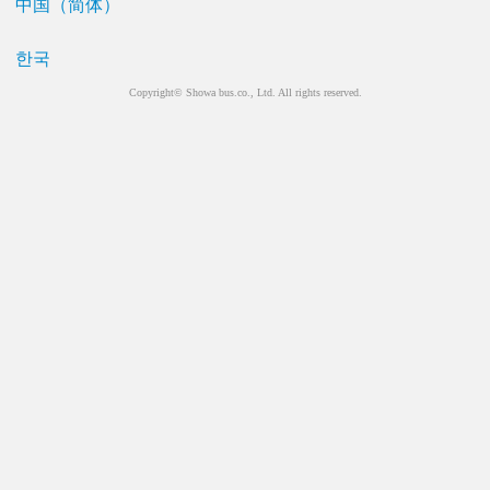
中国（简体）
한국
Copyright© Showa bus.co., Ltd. All rights reserved.