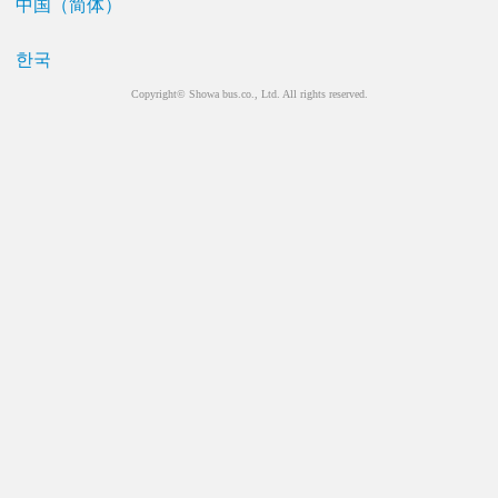
中国（简体）
한국
Copyright© Showa bus.co., Ltd. All rights reserved.