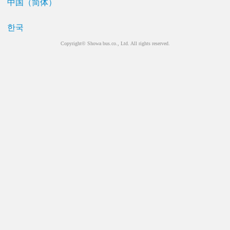
中国（简体）
한국
Copyright© Showa bus.co., Ltd. All rights reserved.