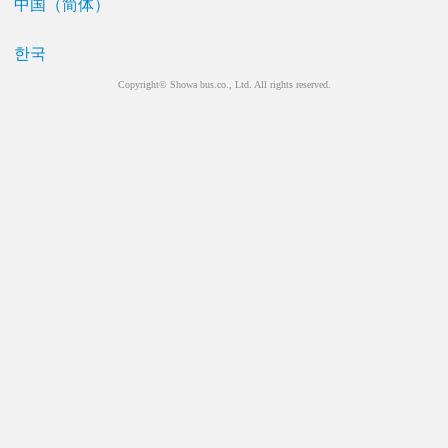
中国（简体）
한국
Copyright© Showa bus.co., Ltd. All rights reserved.