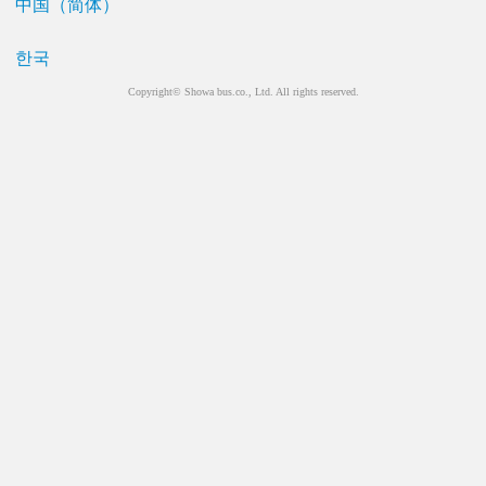
中国（简体）
한국
Copyright© Showa bus.co., Ltd. All rights reserved.