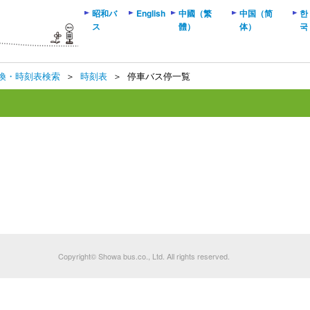
昭和バ
English
中國（繁
中国（简
한
ス
體）
体）
국
換・時刻表検索
＞
時刻表
＞
停車バス停一覧
Copyright© Showa bus.co., Ltd. All rights reserved.