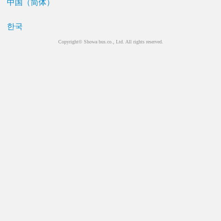
中国（简体）
한국
Copyright© Showa bus.co., Ltd. All rights reserved.