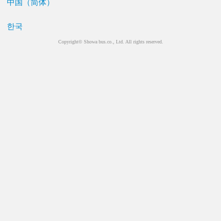
中国（简体）
한국
Copyright© Showa bus.co., Ltd. All rights reserved.