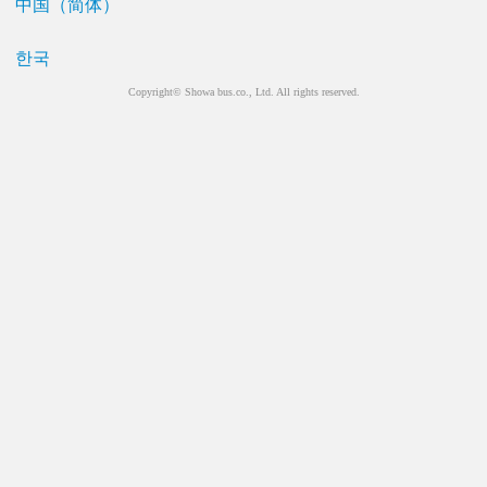
中国（简体）
한국
Copyright© Showa bus.co., Ltd. All rights reserved.