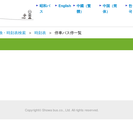
昭和バ
English
中國（繁
中国（简
한
ス
體）
体）
국
換・時刻表検索
＞
時刻表
＞
停車バス停一覧
Copyright© Showa bus.co., Ltd. All rights reserved.