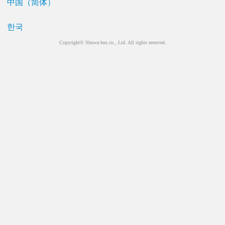
中国（简体）
한국
Copyright© Showa bus.co., Ltd. All rights reserved.