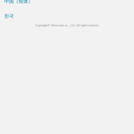
中国（简体）
한국
Copyright© Showa bus.co., Ltd. All rights reserved.