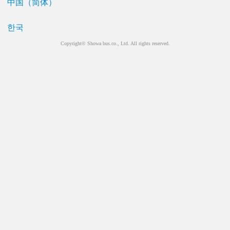
中国（简体）
한국
Copyright© Showa bus.co., Ltd. All rights reserved.