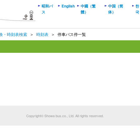
昭和バ
English
中國（繁
中国（简
한
ス
體）
体）
국
換・時刻表検索
＞
時刻表
＞
停車バス停一覧
Copyright© Showa bus.co., Ltd. All rights reserved.