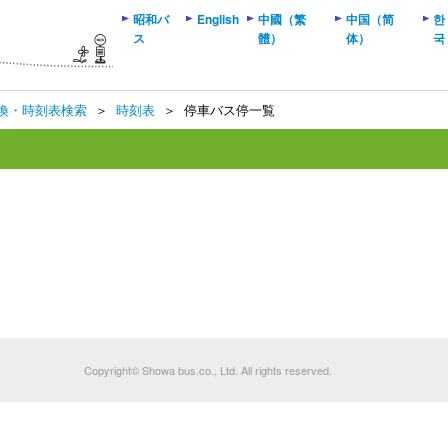
昭和バ
English
中國（繁
中国（简
한
ス
體）
体）
국
換・時刻表検索
＞
時刻表
＞
停車バス停一覧
Copyright© Showa bus.co., Ltd. All rights reserved.