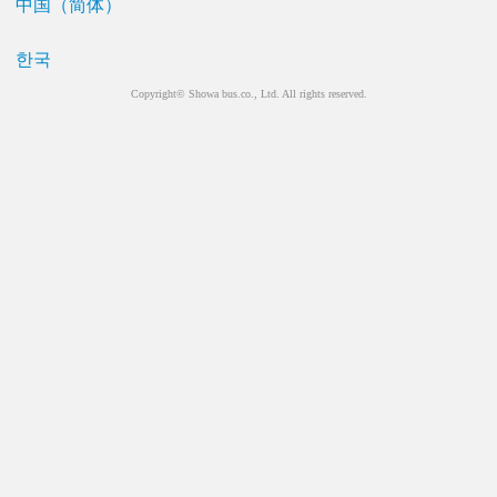
中国（简体）
한국
Copyright© Showa bus.co., Ltd. All rights reserved.