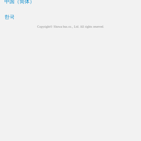
中国（简体）
한국
Copyright© Showa bus.co., Ltd. All rights reserved.