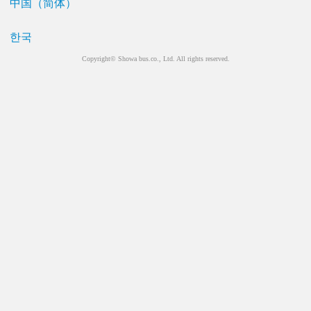
中国（简体）
한국
Copyright© Showa bus.co., Ltd. All rights reserved.