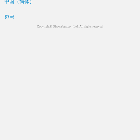
中国（简体）
한국
Copyright© Showa bus.co., Ltd. All rights reserved.