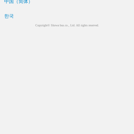
中国（简体）
한국
Copyright© Showa bus.co., Ltd. All rights reserved.