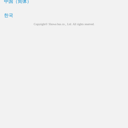
中国（简体）
한국
Copyright© Showa bus.co., Ltd. All rights reserved.