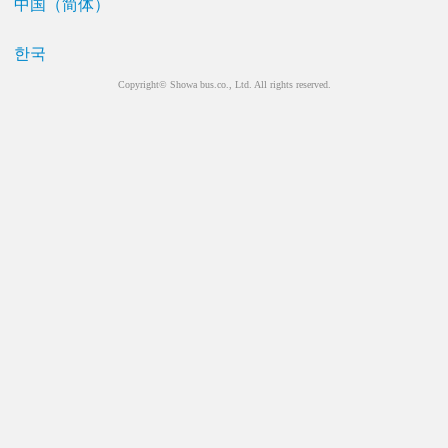
中国（简体）
한국
Copyright© Showa bus.co., Ltd. All rights reserved.