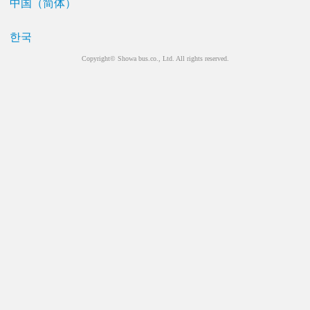
中国（简体）
한국
Copyright© Showa bus.co., Ltd. All rights reserved.