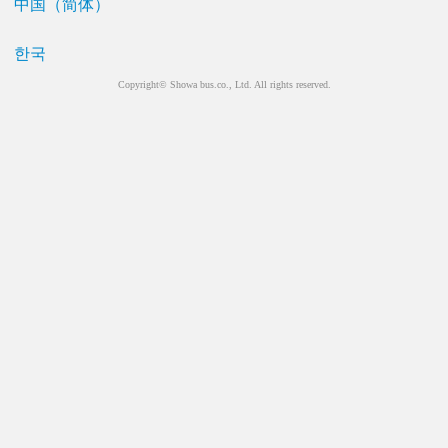
中国（简体）
한국
Copyright© Showa bus.co., Ltd. All rights reserved.