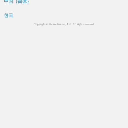
中国（简体）
한국
Copyright© Showa bus.co., Ltd. All rights reserved.