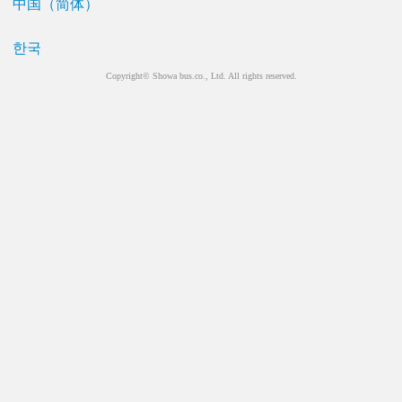
中国（简体）
한국
Copyright© Showa bus.co., Ltd. All rights reserved.