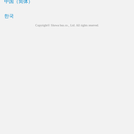
中国（简体）
한국
Copyright© Showa bus.co., Ltd. All rights reserved.