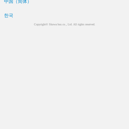
中国（简体）
한국
Copyright© Showa bus.co., Ltd. All rights reserved.