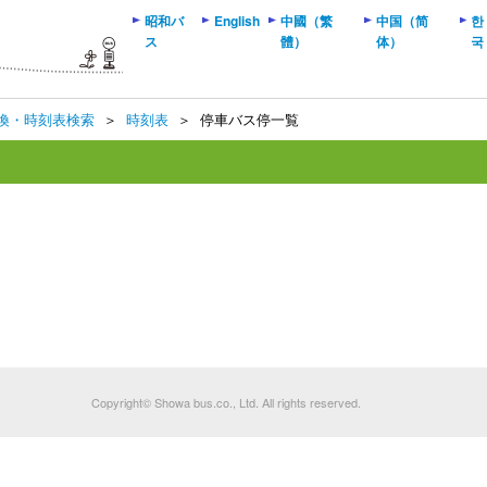
昭和バ
English
中國（繁
中国（简
한
ス
體）
体）
국
換・時刻表検索
＞
時刻表
＞
停車バス停一覧
Copyright© Showa bus.co., Ltd. All rights reserved.