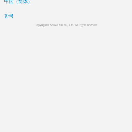
中国（简体）
한국
Copyright© Showa bus.co., Ltd. All rights reserved.