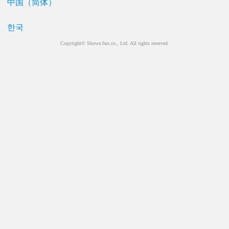
中国（简体）
한국
Copyright© Showa bus.co., Ltd. All rights reserved.