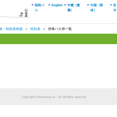
昭和バ
English
中國（繁
中国（简
한
ス
體）
体）
국
換・時刻表検索
＞
時刻表
＞
停車バス停一覧
Copyright© Showa bus.co., Ltd. All rights reserved.