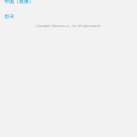
中国（简体）
한국
Copyright© Showa bus.co., Ltd. All rights reserved.