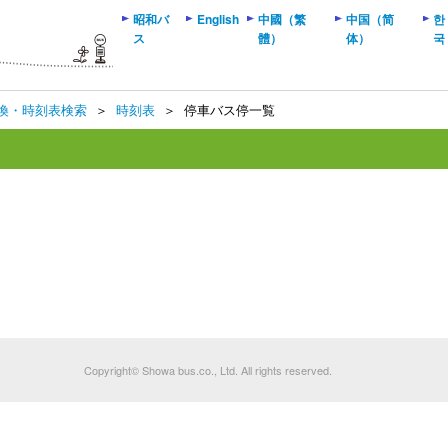
昭和バ
English
中國（繁
中国（简
한
ス
體）
体）
국
換・時刻表検索
＞
時刻表
＞
停車バス停一覧
Copyright© Showa bus.co., Ltd. All rights reserved.