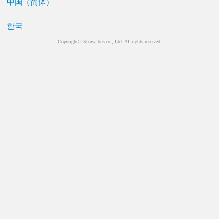
中国（简体）
한국
Copyright© Showa bus.co., Ltd. All rights reserved.