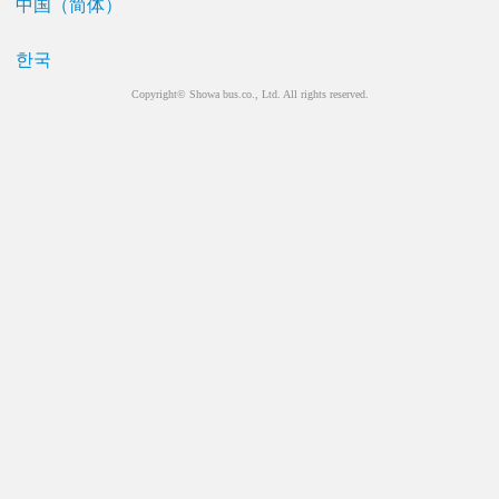
中国（简体）
한국
Copyright© Showa bus.co., Ltd. All rights reserved.