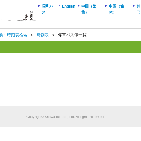
昭和バ
English
中國（繁
中国（简
한
ス
體）
体）
국
換・時刻表検索
＞
時刻表
＞
停車バス停一覧
Copyright© Showa bus.co., Ltd. All rights reserved.