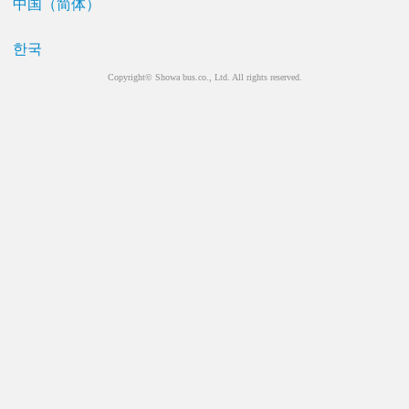
中国（简体）
한국
Copyright© Showa bus.co., Ltd. All rights reserved.