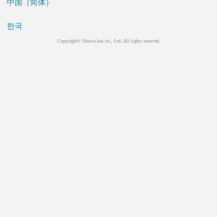
中国（简体）
한국
Copyright© Showa bus.co., Ltd. All rights reserved.