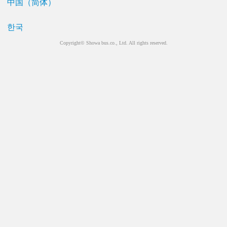
中国（简体）
한국
Copyright© Showa bus.co., Ltd. All rights reserved.