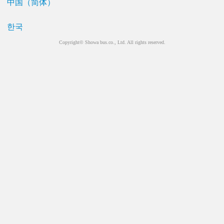
中国（简体）
한국
Copyright© Showa bus.co., Ltd. All rights reserved.