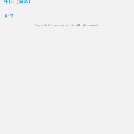
中国（简体）
한국
Copyright© Showa bus.co., Ltd. All rights reserved.