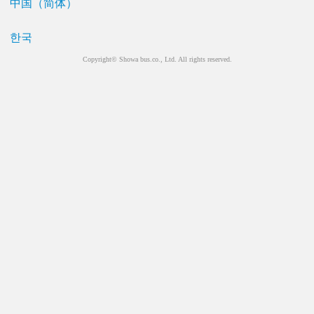
中国（简体）
한국
Copyright© Showa bus.co., Ltd. All rights reserved.